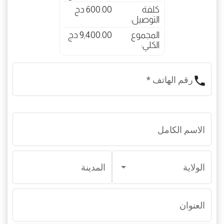
كلفة
600.00 دج
التوصيل:
المجموع
9,400.00 دج
الكلي:
phone
رقم الهاتف
*
الاسم الكامل
الولاية
المدينة
العنوان