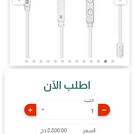
اطلب الآن
الكمية
add
remove
1
السعر:
8,800.00 دج