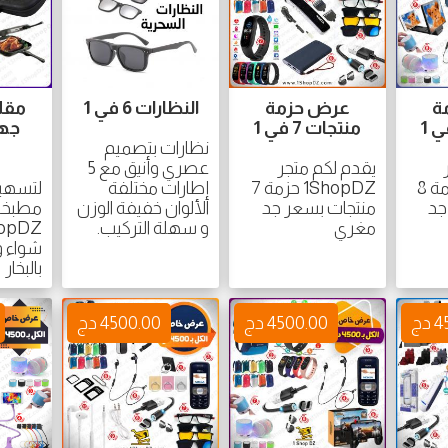
ة
عرض حزمة
النظارات 6 في 1
مقل
منتجات 7 في 1
جها
نظارات بتصميم
يقدم لكم متجر
عصري وأنيق مع 5
1ShopDZ حزمة 8
1ShopDZ حزمة 7
إطارات مختلفة
لتسهي
جد
منتجات بسعر جد
الألوان خفيفة الوزن
مغري
و سهلة التركيب.
شواء و
بالبخار
دج
4500.00 دج
4500.00 دج