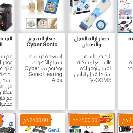
ة
جهاز إزالة القمل
جهاز السمع
المدفأ
والصيبان
Cyber Sonic
ا
يقدم لكم متجر 1
للتخلص السهل
استعد قدرتك على
قم بتس
زمة
والسريع لمشكلة
سماع الأصوات
ووفر ا
جد
القمل، نوفر لكم
بوضوح مع Cyber
فاتورة 
مشط قمل الرأس
Sonic Hearing
الخاصة
V-COMB.
Aids.
السخان
سخان 
مع قا
محمول
دج
4500.00 دج
2400.00 دج