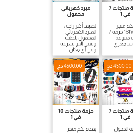
حزمة منتجات 7
مبرد كهربائي
في 1
محمول
كم متجر
لصيف أكثر راحة ،
1ShopDZ حزمة 7
المبرد الكهربائي
 متنوعة
المحمول يلطف
جد مغري
وينقي الجو بسرعة
وفي أي مكان
4500.00 دج
4500.00 دج
حزمة منتجات 7
حزمة منتجات 10
في 1
في 1
ة الدخول
يقدم لكم متجر