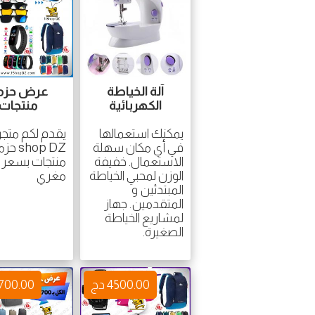
آلة الخياطة
عرض حزم
الكهربائية
منتجات
يمكنك استعمالها
في أي مكان سهلة
shop DZ ح
الاستعمال. خفيفة
منتجات بسعر 
الوزن لمحبي الخياطة
مغري
المبتدئين و
المتقدمين. جهاز
لمشاريع الخياطة
الصغيرة.
4500.00 دج
4700.00 