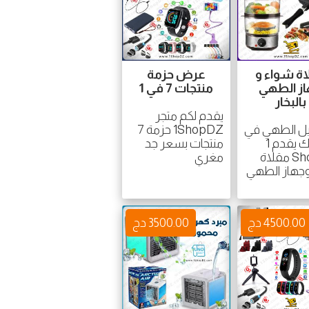
اة شواء و
عرض حزمة
ز الطهي
منتجات 7 في 1
بالبخار
يقدم لكم متجر
ل الطهي في
1ShopDZ حزمة 7
مطبخك يقدم 1
منتجات بسعر جد
ShopDZ مقلاة
مغري
جهاز الطهي
4500.00 دج
3500.00 دج