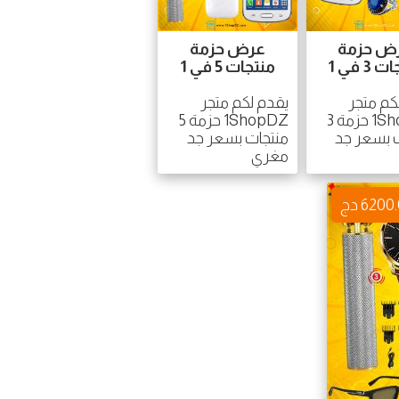
ض حزمة
عرض حزمة
3 في 1
منتجات 5 في 1
كم متجر
يقدم لكم متجر
1ShopDZ حزمة 3
1ShopDZ حزمة 5
 بسعر جد
منتجات بسعر جد
مغري
6200 دج