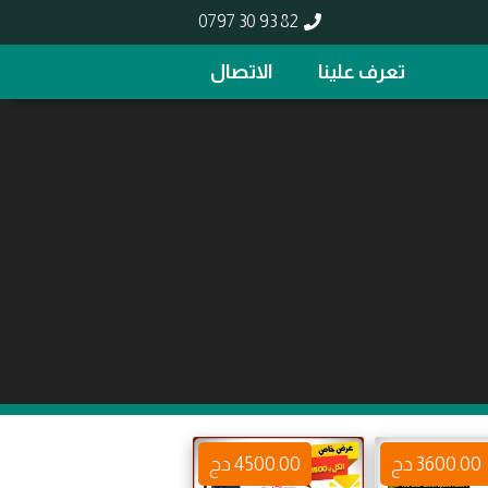
0797 30 93 82
تعرف علينا
الاتصال
3600.00 دج
4500.00 دج