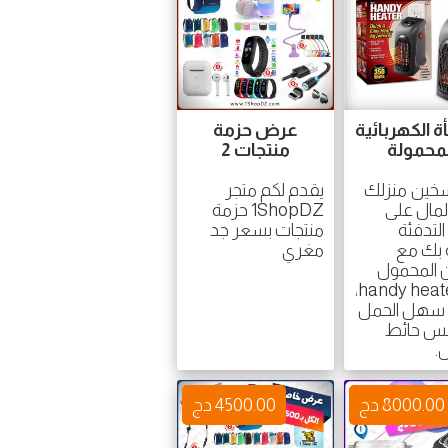
ة الكهربائية
عرض حزمة
لمحمولة
منتجات 2
خين منزلك
يقدم لكم متجر
لمال على
1ShopDZ حزمة
التدفئة
منتجات بسعر جد
 بك مع
مغري
 المحمول
من handy heater،
سهل الحمل
بس حائط
.
8000.00 دج
4500.00 دج