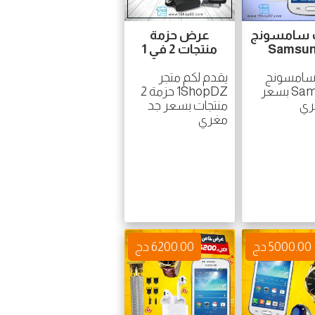
 سامسونج
عرض حزمة
Samsu
منتجات 2 في 1
سامسونج
يقدم لكم متجر
Samsung بسعر
1ShopDZ حزمة 2
ري
منتجات بسعر جد
مغري
5000.00 دج
6200.00 دج