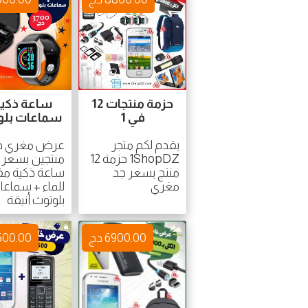
حزمة منتجات 12
ساعة ذكية
في 1
سماعات بلو
يقدم لكم متجر
عرض مغري جد
1ShopDZ حزمة 12
منتجين بسعر م
منتج بسعر جد
ساعة ذكية مق
مغري
للماء + سماعا
بلوتوث أنيقة
6900.00 دج
6500.00 