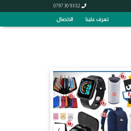
0797 30 93 82
تعرف علينا
الاتصال
›