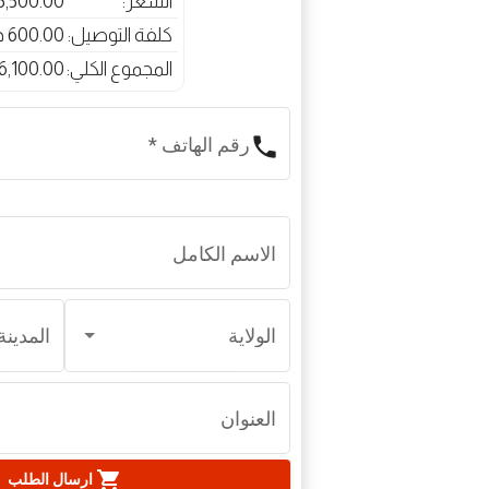
السعر:
5,500.00 دج
كلفة التوصيل:
600.00 دج
المجموع الكلي:
6,100.00 دج
phone
رقم الهاتف
*
الاسم الكامل
الولاية
المدينة
العنوان
shopping_cart
ارسال الطلب