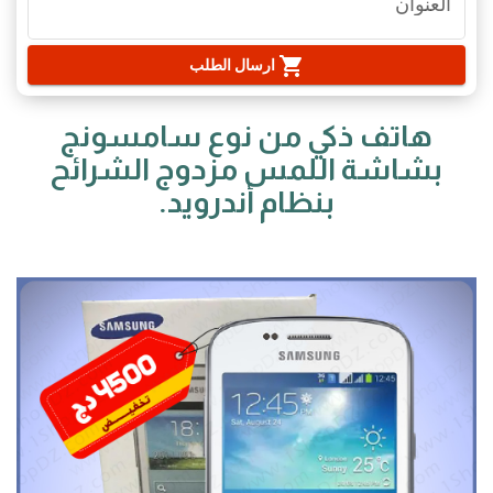
العنوان
shopping_cart
ارسال الطلب
هاتف ذكي من نوع سامسونج
بشاشة اللمس مزدوج الشرائح
بنظام أندرويد.