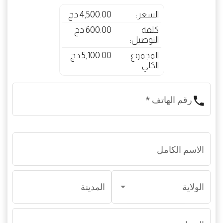
السعر:
4,500.00 دج
كلفة
600.00 دج
التوصيل:
المجموع
5,100.00 دج
الكلي:
phone
رقم الهاتف
*
الاسم الكامل
الولاية
المدينة